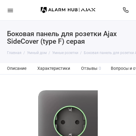
Боковая панель для розетки Ajax
SideCover (type F) серая
Главная
Умный дом
Умные розетки
Боковая панель для розетки Aj
Описание
Характеристики
Отзывы
0
Вопросы и о