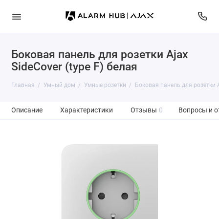
Боковая панель для розетки Ajax
SideCover (type F) белая
Главная
Умный дом
Умные розетки
Боковая панель для розетки Aj
Описание
Характеристики
Отзывы
0
Вопросы и о