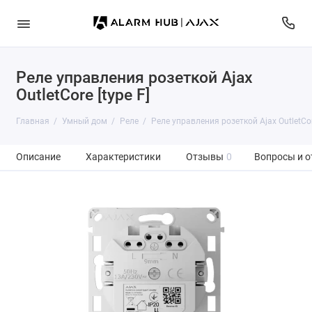
Реле управления розеткой Ajax
OutletCore [type F]
Главная
Умный дом
Реле
Реле управления розеткой Ajax OutletCore
Описание
Характеристики
Отзывы
0
Вопросы и о