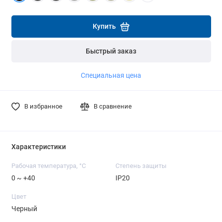
Подробнее
Подробнее
Купить
Быстрый заказ
Специальная цена
В избранное
В сравнение
Характеристики
Рабочая температура, °C
Степень защиты
0 ~ +40
IP20
Цвет
Черный