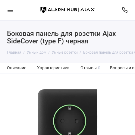
Боковая панель для розетки Ajax
SideCover (type F) черная
Главная
Умный дом
Умные розетки
Боковая панель для розетки Aj
Описание
Характеристики
Отзывы
0
Вопросы и о