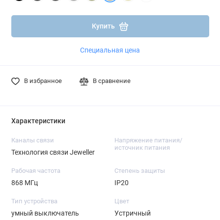
Подробнее
Подробнее
Купить
Специальная цена
В избранное
В сравнение
Характеристики
Каналы связи
Напряжение питания/
источник питания
Технология связи Jeweller
Рабочая частота
Степень защиты
868 МГц
IP20
Тип устройства
Цвет
умный выключатель
Устричный