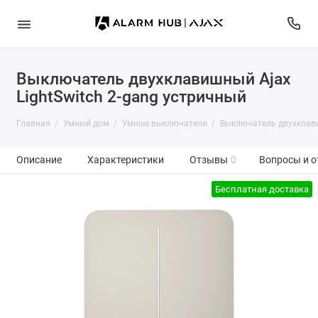
Выключатель двухклавишный Ajax
LightSwitch 2-gang устричный
Главная
Умный дом
Умные выключатели
Выключатель двухклави
Описание
Характеристики
Отзывы
0
Вопросы и о
Бесплатная доставка