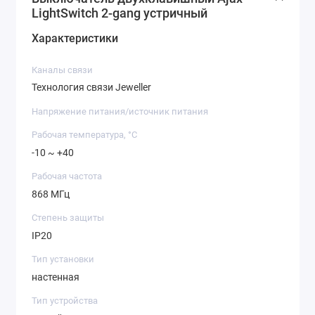
LightSwitch 2-gang устричный
Характеристики
Каналы связи
Технология связи Jeweller
Напряжение питания/источник питания
Рабочая температура, °C
-10 ~ +40
Рабочая частота
868 МГц
Степень защиты
IP20
Тип установки
настенная
Тип устройства