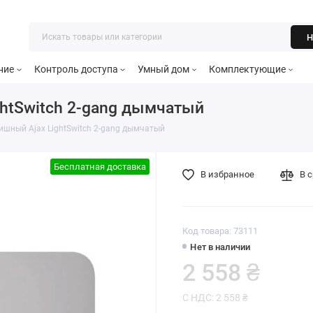
Н
ние
Контроль доступа
Умный дом
Комплектующие
htSwitch 2-gang дымчатый
шный Ajax LightSwitch 2-gang дымчатый
Бесплатная доставка
В избранное
В 
Код товара: 73111
Нет в наличии
2 558 ₴
С НДС: 2 558 ₴