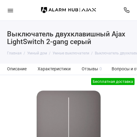
Выключатель двухклавишный Ajax
LightSwitch 2-gang серый
Главная
Умный дом
Умные выключатели
Выключатель двухклави
Описание
Характеристики
Отзывы
0
Вопросы и о
Бесплатная доставка