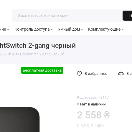
Н
ние
Контроль доступа
Умный дом
Комплектующие
htSwitch 2-gang черный
шный Ajax LightSwitch 2-gang черный
Бесплатная доставка
В избранное
В 
Код товара: 73117
Нет в наличии
2 558 ₴
С НДС: 2 558 ₴