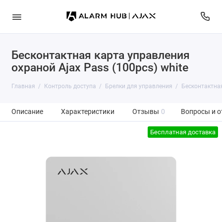
Бесконтактная карта управления
охраной Ajax Pass (100pcs) white
Главная
Контроль доступа
Брелки для управления
Бесконтактная
Описание
Характеристики
Отзывы
0
Вопросы и о
Бесплатная доставка