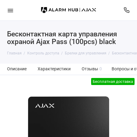
Бесконтактная карта управления
охраной Ajax Pass (100pcs) black
Главная
Контроль доступа
Брелки для управления
Бесконтактная
Описание
Характеристики
Отзывы
0
Вопросы и о
Бесплатная доставка