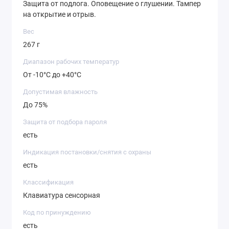
Защита от подлога. Оповещение о глушении. Тампер
на открытие и отрыв.
Вес
267 г
Диапазон рабочих температур
От -10°С до +40°С
Допустимая влажность
До 75%
Защита от подбора пароля
есть
Индикация постановки/снятия с охраны
есть
Классификация
Клавиатура сенсорная
Код по принуждению
есть