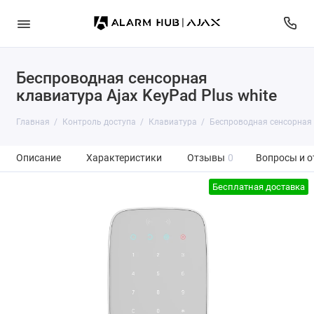
Беспроводная сенсорная
клавиатура Ajax KeyPad Plus white
Главная
Контроль доступа
Клавиатура
Беспроводная сенсорная 
Описание
Характеристики
Отзывы
0
Вопросы и о
Бесплатная доставка