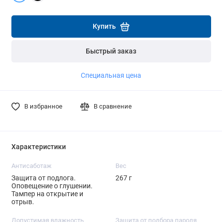
Подробнее
Подробнее
Купить
Быстрый заказ
Специальная цена
В избранное
В сравнение
Характеристики
Антисаботаж
Вес
Защита от подлога.
267 г
Оповещение о глушении.
Тампер на открытие и
отрыв.
Допустимая влажность
Защита от подбора пароля