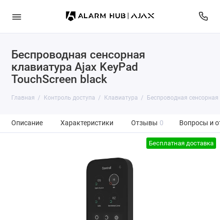
Беспроводная сенсорная
клавиатура Ajax KeyPad
TouchScreen black
Главная
Контроль доступа
Клавиатура
Беспроводная сенсорная 
Описание
Характеристики
Отзывы
0
Вопросы и о
Бесплатная доставка