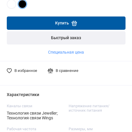
части платежа.
части платежа.
Подробнее
Подробнее
Подробнее
Купить
Быстрый заказ
Специальная цена
В избранное
В сравнение
Характеристики
Каналы связи
Напряжение питания/
источник питания
Технология связи Jeweller;
Технология связи Wings
Рабочая частота
Размеры, мм