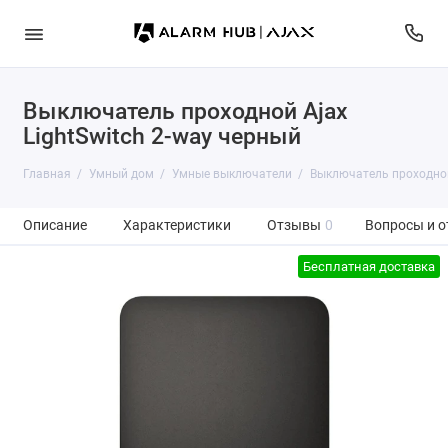
Выключатель проходной Ajax
LightSwitch 2-way черный
Главная
Умный дом
Умные выключатели
Выключатель проходной 
Описание
Характеристики
Отзывы
0
Вопросы и о
Бесплатная доставка