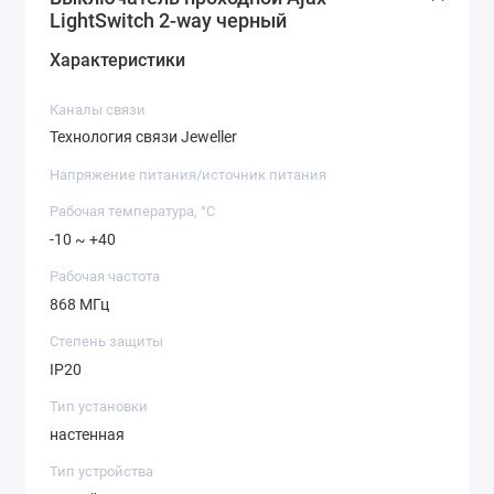
LightSwitch 2-way черный
Характеристики
Каналы связи
Технология связи Jeweller
Напряжение питания/источник питания
Рабочая температура, °C
-10 ~ +40
Рабочая частота
868 МГц
Степень защиты
IP20
Тип установки
настенная
Тип устройства