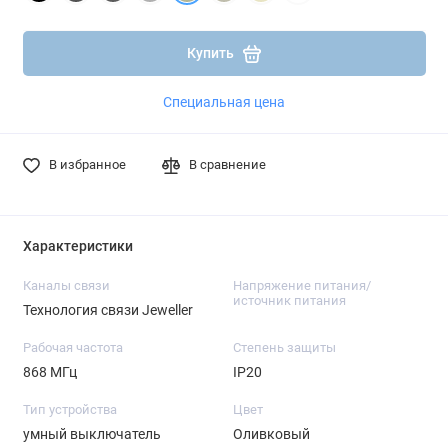
Подробнее
Подробнее
Купить
Специальная цена
В избранное
В сравнение
Характеристики
Каналы связи
Напряжение питания/
источник питания
Технология связи Jeweller
Рабочая частота
Степень защиты
868 МГц
IP20
Тип устройства
Цвет
умный выключатель
Оливковый