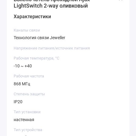
LightSwitch 2-way оливковый
Характеристики
Каналы связи
Технология связи Jeweller
Напряжение питания/источник питания
Рабочая температура, °C
-10 ~ +40
Рабочая частота
868 МГц
Степень защиты
IP20
Тип установки
настенная
Тип устройства