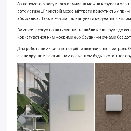
За допомогою розумного вимикача можна керувати освітле
автоматизації пристрій може імітувати присутність у при
або жалюзі. Також можна налаштувати керування світлом
Вимикач реагує на натискання та наближення руки до сенс
користуватися ним мокрими або брудними руками без дот
Для роботи вимикача не потрібне підключення нейтралі. 
стане зручним та стильним елементом будь-якого інтер'єру