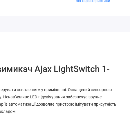
Всі характеристики
микач Ajax LightSwitch 1-
 керувати освітленням у приміщенні. Оснащений сенсорною
у. Ненав'язливе LED-підсвічування забезпечує зручне
ріїв автоматизації дозволяє пристрою імітувати присутність
зкладом.