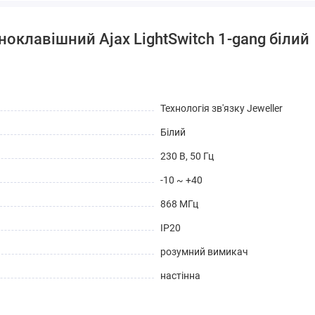
оклавішний Ajax LightSwitch 1-gang білий
Технологія зв'язку Jeweller
Білий
230 В, 50 Гц
-10 ~ +40
868 МГц
IP20
розумний вимикач
настінна