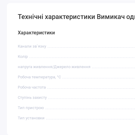
Технічні характеристики Вимикач одн
Характеристики
Канали зв`язку
Колір
напруга живлення/Джерело живлення
Робоча температура, °C
Робоча частота
Ступінь захисту
Тип пристрою
Тип установки