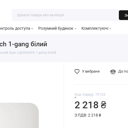
З
онтроль доступа
Розумний будинок
Комплектуючі
ch 1-gang білий
ний Ajax LightSwitch 1-gang білий
У вибране
До п
Код товару: 73124
2 218 ₴
З ПДВ: 2 218 ₴