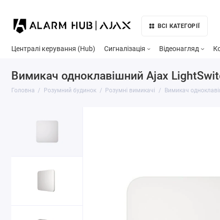
ВСІ КАТЕГОРІЇ
Централі керування (Hub)
Сигналізація
Відеонагляд
К
Вимикач одноклавішний Ajax LightSwit
Головна
Розумний будинок
Розумні вимикачі
Вимикач одноклавіш