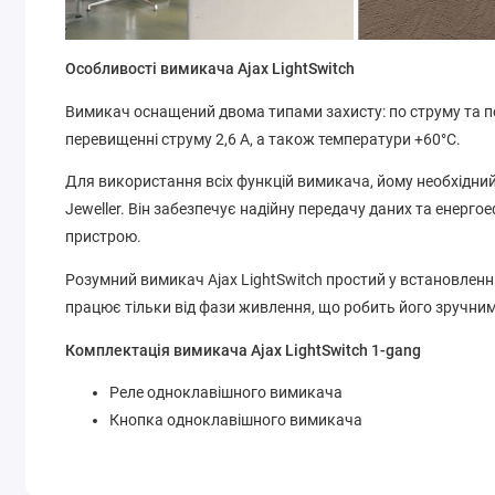
Особливості вимикача Ajax LightSwitch
Вимикач оснащений двома типами захисту: по струму та п
перевищенні струму 2,6 А, а також температури +60°C.
Для використання всіх функцій вимикача, йому необхідний
Jeweller. Він забезпечує надійну передачу даних та енерго
пристрою.
Розумний вимикач Ajax LightSwitch простий у встановленн
працює тільки від фази живлення, що робить його зручним 
Комплектація вимикача Ajax LightSwitch 1-gang
Реле одноклавішного вимикача
Кнопка одноклавішного вимикача