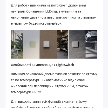
Для роботи вимикача не потрібне підключення
нейтралі. Оснащений LED-підсвічуванням та
лаконічним дизайном, він стане зручним та стильним
елементом будь-якого інтер'єру.
Особливості вимикача Ajax LightSwitch
Вимикач оснащений двома типами захисту: по струму
та по температурі. Він автоматично відключає
живлення при перевищенні струму 2,6 А, а також
температури +60°C.
Для використання всіх функцій вимикача, йому
необхідний зв'язок з хабом Ajax, що здійснюється по