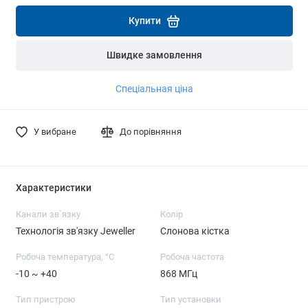
Детальніше
Детальніше
Купити
Швидке замовлення
Спеціальная ціна
У вибране
До порівняння
Характеристики
Канали зв`язку
Колір
Технологія зв'язку Jeweller
Слонова кістка
Робоча температура, °C
Робоча частота
-10 ~ +40
868 МГц
Тип пристрою
Тип установки