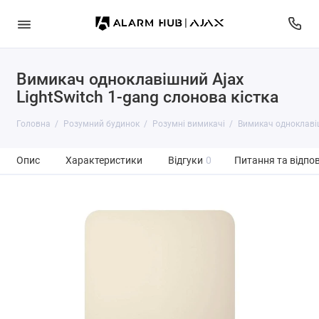
Вимикач одноклавішний Ajax
LightSwitch 1-gang слонова кістка
Головна
Розумний будинок
Розумні вимикачі
Вимикач одноклавіш
Опис
Характеристики
Відгуки
0
Питання та відпов