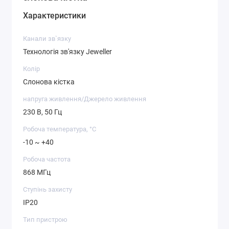
Характеристики
Канали зв`язку
Технологія зв'язку Jeweller
Колір
Слонова кістка
напруга живлення/Джерело живлення
230 В, 50 Гц
Робоча температура, °C
-10 ~ +40
Робоча частота
868 МГц
Ступінь захисту
IP20
Тип пристрою