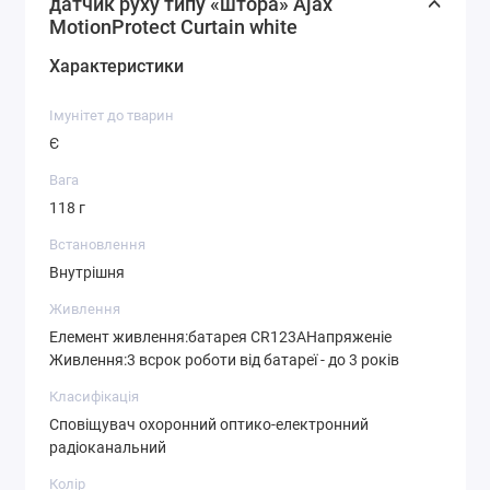
датчик руху типу «штора» Ajax
MotionProtect Curtain white
Характеристики
Імунітет до тварин
Є
Вага
118 г
Встановлення
Внутрішня
Живлення
Елемент живлення:батарея CR123AНапряженіе
Живлення:3 всрок роботи від батареї - до 3 років
Класифікація
Сповіщувач охоронний оптико-електронний
радіоканальний
Колір