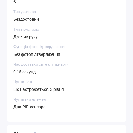
Є
Тип датчика
Бездротовий
Тип пристрою
Датчик руху
Функція фотопідтвердження
Без фотопідтвердження
Час доставки сигналу тривоги
0,15 секунд
Чутливість
що настроюється, 3 рівня
Чутливий елемент
Два PIR-сенсора