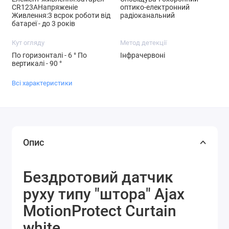
CR123AНапряженіе
оптико-електронний
Живлення:3 всрок роботи від
радіоканальний
батареї - до 3 років
Кут огляду
Метод детекції
По горизонталі - 6 ° По
Інфрачервоні
вертикалі - 90 °
Всі характеристики
Опис
Бездротовий датчик
руху типу "штора" Ajax
MotionProtect Curtain
white