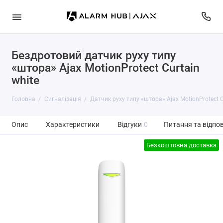
Бездротовий датчик руху типу
«штора» Ajax MotionProtect Curtain
white
Головна
Сигналізація
Датчик руху типу «штора» Ajax MotionProtect C
Опис
Характеристики
Відгуки
0
Питання та відпов
Безкоштовна доставка