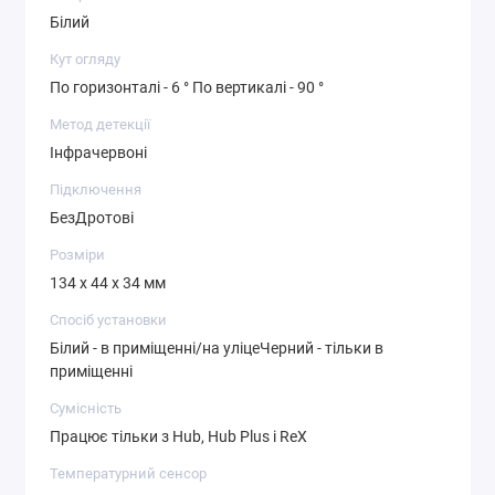
Білий
Кут огляду
По горизонталі - 6 ° По вертикалі - 90 °
Метод детекції
Інфрачервоні
Підключення
БезДротові
Розміри
134 х 44 х 34 мм
Спосіб установки
Білий - в приміщенні/на уліцеЧерний - тільки в
приміщенні
Сумісність
Працює тільки з Hub, Hub Plus і ReX
Температурний сенсор