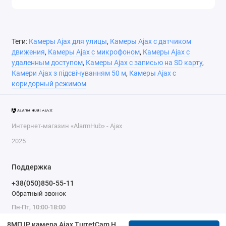
Теги:
Камеры Ajax для улицы
,
Камеры Ajax с датчиком
движения
,
Камеры Ajax с микрофоном
,
Камеры Ajax с
удаленным доступом
,
Камеры Ajax с записью на SD карту
,
Камери Ajax з підсвічуванням 50 м
,
Камеры Ajax с
коридорный режимом
Интернет-магазин «AlarmHub» - Ajax
2025
Поддержка
+38(050)850-55-11
Обратный звонок
Пн-Пт, 10:00-18:00
8МП IP камера Ajax TurretCam HL (4 мм) белая