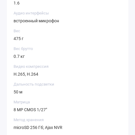
1.6
Аудио интерфейсы
встроенный микрофон
Вес
475 г
Вес брутто
0.7 кг
Видео компрессия
H.265, H.264
Дальность подсветки
50 м
Матрица
8 MP CMOS 1/27"
Метод хранения
microSD 256 Гб; Ajax NVR