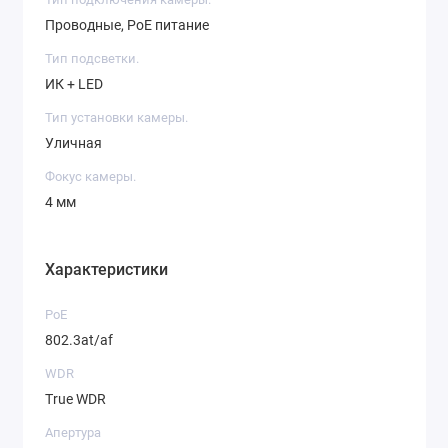
Проводные, PoE питание
Тип подсветки.
ИК + LED
Тип установки камеры.
Уличная
Фокус камеры.
4 мм
Характеристики
PoE
802.3at/af
WDR
True WDR
Апертура