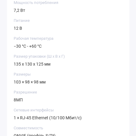
Мощность потребления
7,2 Вт
Питание
12 В
Рабочая температура
−30 °C - +60 °C
Размер упаковки (Ш х В х Г)
135 x 130 x 125 мм
Размеры
103 × 98 × 98 мм
Разрешение
8МП
Сетевые интерфейсы
1 × RJ-45 Ethernet (10/100 Мбит/с)
Совместимость
ONVIF (профіль S/T*)