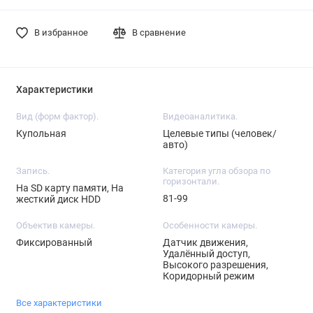
В избранное
В сравнение
Характеристики
Вид (форм фактор).
Видеоаналитика.
Купольная
Целевые типы (человек/
авто)
Запись.
Категория угла обзора по
горизонтали.
На SD карту памяти, На
81-99
жесткий диск HDD
Объектив камеры.
Особенности камеры.
Фиксированный
Датчик движения,
Удалённый доступ,
Высокого разрешения,
Коридорный режим
Все характеристики