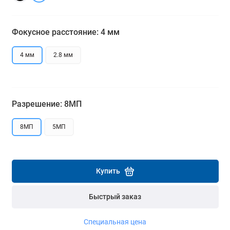
Подробнее
Подробнее
Фокусное расстояние: 4 мм
4 мм
2.8 мм
Разрешение: 8МП
8МП
5МП
Купить
Быстрый заказ
Специальная цена