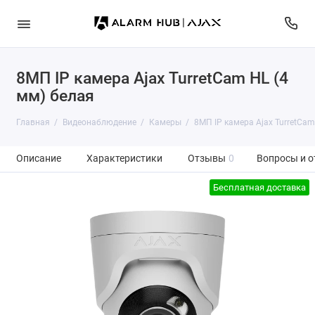
8МП IP камера Ajax TurretCam HL (4
мм) белая
Главная
Видеонаблюдение
Камеры
8МП IP камера Ajax TurretCam
Описание
Характеристики
Отзывы
0
Вопросы и о
Бесплатная доставка