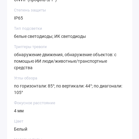
Степень защиты
IP65
Тип подсветки
белые светодиоды; ИК светодиоды
Триггеры тревоги
обнаружение движения, обнаружение объектов: с
помощью ИИ люди/животные/транспортные
средства
Углы обзора
по горизонтали: 85°; по вертикали: 44°; по диагонали:
105°
Фокусное расстояние
4 мм
Цвет
Белый