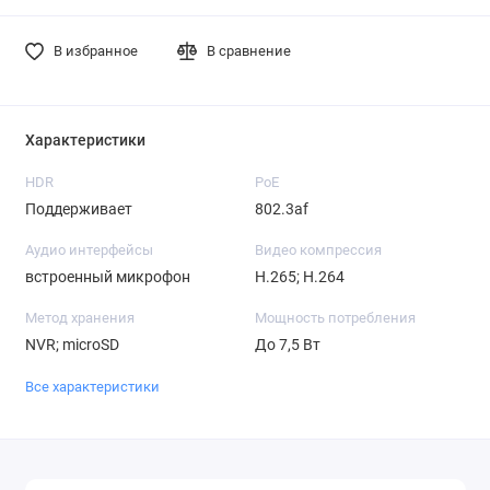
В избранное
В сравнение
Характеристики
HDR
PoE
Поддерживает
802.3af
Аудио интерфейсы
Видео компрессия
встроенный микрофон
H.265; H.264
Метод хранения
Мощность потребления
NVR; microSD
До 7,5 Вт
Все характеристики