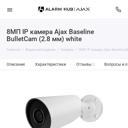
8МП IP камера Ajax Baseline
BulletCam (2.8 мм) white
Главная
Видеонаблюдение
Камеры
8МП IP камера Ajax Baseline B
Описание
Характеристики
Отзывы
0
Вопросы и о