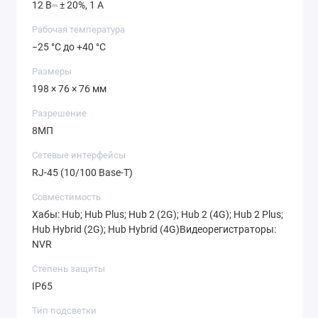
12 В⎓ ± 20%, 1 А
Рабочая температура
−25 °C до +40 °C
Размеры
198 × 76 × 76 мм
Разрешение
8МП
Сетевые интерфейсы
RJ-45 (10/100 Base-T)
Совместимость
Хабы: Hub; Hub Plus; Hub 2 (2G); Hub 2 (4G); Hub 2 Plus;
Hub Hybrid (2G); Hub Hybrid (4G)Видеорегистраторы:
NVR
Степень защиты
IP65
Тип подсветки