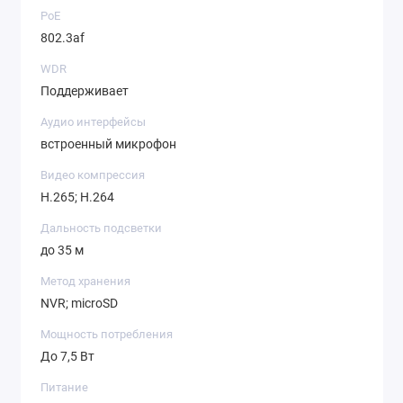
PoE
802.3af
WDR
Поддерживает
Аудио интерфейсы
встроенный микрофон
Видео компрессия
H.265; H.264
Дальность подсветки
до 35 м
Метод хранения
NVR; microSD
Мощность потребления
До 7,5 Вт
Питание