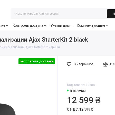
Н
ние
Контроль доступа
Умный дом
Комплектующие
изации Ajax StarterKit 2 black
й сигнализации Ajax StarterKit 2 черный
Бесплатная доставка
В избранное
В 
Код товара: 12588
В наличии
12 599 ₴
С НДС: 12 599 ₴