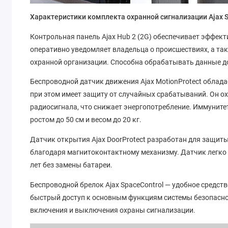
Характеристики комплекта охранной сигнализации Ajax St
Контрольная панель Ajax Hub 2 (2G) обеспечивает эффект
оперативно уведомляет владельца о происшествиях, а та
охранной организации. Способна обрабатывать данные до
Беспроводной датчик движения Ajax MotionProtect облад
при этом имеет защиту от случайных срабатываний. Он о
радиосигнала, что снижает энергопотребление. Иммуните
ростом до 50 см и весом до 20 кг.
Датчик открытия Ajax DoorProtect разработан для защиты 
благодаря магнитоконтактному механизму. Датчик легко 
лет без замены батареи.
Беспроводной брелок Ajax SpaceControl — удобное средст
быстрый доступ к основным функциям системы безопасно
включения и выключения охраны сигнализации.