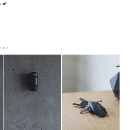
кой.
trol