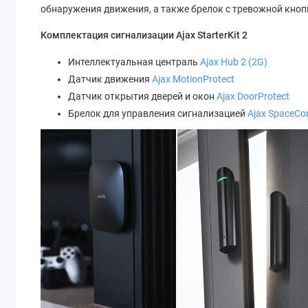
обнаружения движения, а также брелок с тревожной кноп
Комплектация сигнализации Ajax StarterKit 2
Интеллектуальная централь
Ajax Hub 2 (2G)
Датчик движения
Ajax MotionProtect
Датчик открытия дверей и окон
Ajax DoorProtect
Брелок для управления сигнализацией
Ajax SpaceCon