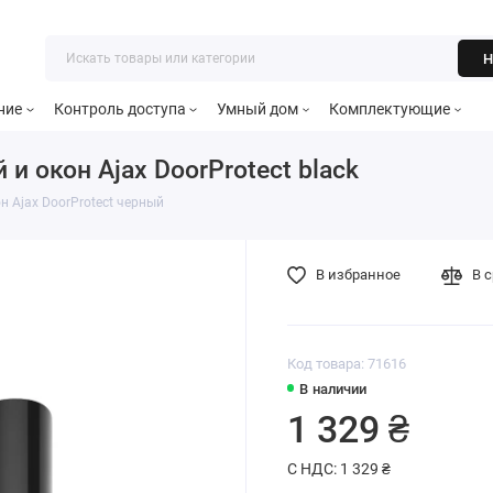
Н
ние
Контроль доступа
Умный дом
Комплектующие
и окон Ajax DoorProtect black
н Ajax DoorProtect черный
В избранное
В 
Код товара: 71616
В наличии
1 329 ₴
С НДС: 1 329 ₴