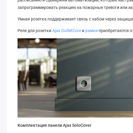
расписанию и сценариям автоматизации, которые настра
запрограммировать реакцию на пожарные тревоги или а
Умная розетка поддерживает связь с хабом через защищен
Реле для розетки
Ajax OutletCore
и
рамки
приобретаются о
Комплектация панели Ajax SoloCover