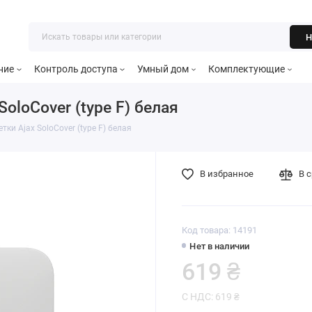
Н
ние
Контроль доступа
Умный дом
Комплектующие
oloCover (type F) белая
ки Ajax SoloCover (type F) белая
В избранное
В 
Код товара: 14191
Нет в наличии
619 ₴
С НДС: 619 ₴