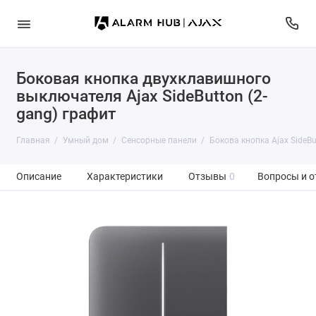
Боковая кнопка двухклавишного
выключателя Ajax SideButton (2-
gang) графит
Главная
Умный дом
Сенсорные панели
Бокова кнопка Ajax SideBu
Описание
Характеристики
Отзывы
0
Вопросы и о