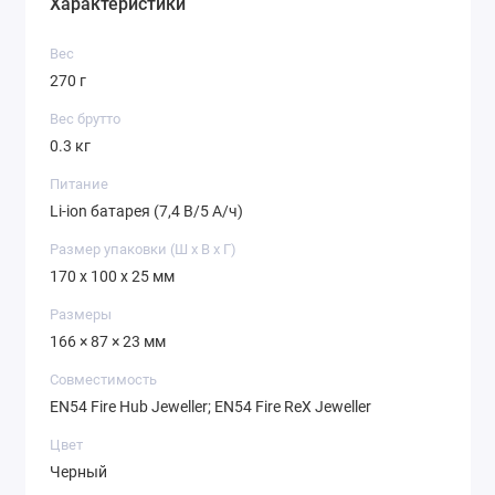
Характеристики
Вес
270 г
Вес брутто
0.3 кг
Питание
Li-ion батарея (7,4 В/5 А/ч)
Размер упаковки (Ш х В х Г)
170 x 100 x 25 мм
Размеры
166 × 87 × 23 мм
Совместимость
EN54 Fire Hub Jeweller; EN54 Fire ReX Jeweller
Цвет
Черный