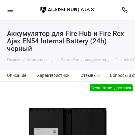
Аккумулятор для Fire Hub и Fire Rex
Ajax EN54 Internal Battery (24h)
черный
Главная
Комплектующие
Батарейки
Аккумулятор для Fire Hub и Fi
Описание
Характеристики
Отзывы
0
Вопросы и о
Бесплатная доставка