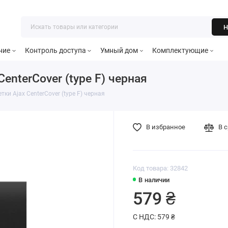
Н
ние
Контроль доступа
Умный дом
Комплектующие
enterCover (type F) черная
ки Ajax CenterCover (type F) черная
В избранное
В 
Код товара: 32842
В наличии
579 ₴
С НДС: 579 ₴