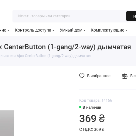
Н
ние
Контроль доступа
Умный дом
Комплектующие
 CenterButton (1-gang/2-way) дымчатая
ючателя Ajax CenterButton (1-gang/2-way) дымчатая
В избранное
В 
Код товара: 14166
В наличии
369 ₴
С НДС: 369 ₴