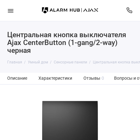
Центральная кнопка выключателя
Ajax CenterButton (1-gang/2-way)
черная
Главная
Умный дом
Сенсорные панели
Центральная кнопка выклю
Описание
Характеристики
Отзывы
0
Вопросы и о