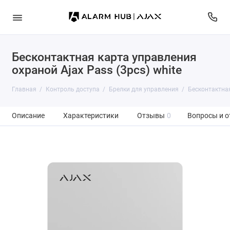
Бесконтактная карта управления
охраной Ajax Pass (3pcs) white
Главная
Контроль доступа
Брелки для управления
Бесконтактная
Описание
Характеристики
Отзывы
0
Вопросы и о