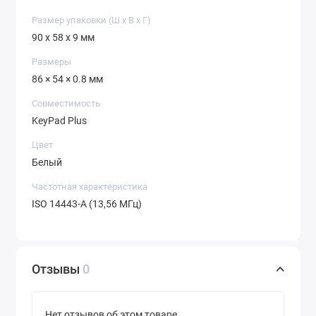
Размер упаковки (Ш х В х Г)
90 x 58 x 9 мм
Размеры
86 × 54 × 0.8 мм
Совместимость
KeyPad Plus
Цвет
Белый
Частотная характеристика
ISO 14443-А (13,56 МГц)
Отзывы
0
Нет отзывов об этом товаре.