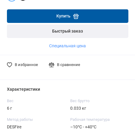
Подробнее
Подробнее
Купить
Быстрый заказ
Специальная цена
В избранное
В сравнение
Характеристики
Вес
Вес брутто
6 г
0.033 кг
Метод работы
Рабочая температура
DESFire
–10°C - +40°C