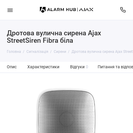
Дротова вулична сирена Ajax
StreetSiren Fibra біла
Головна
Сигналізація
Сирени
Дротова вулична сирена Ajax StreetS
Опис
Характеристики
Відгуки
0
Питання та відпов