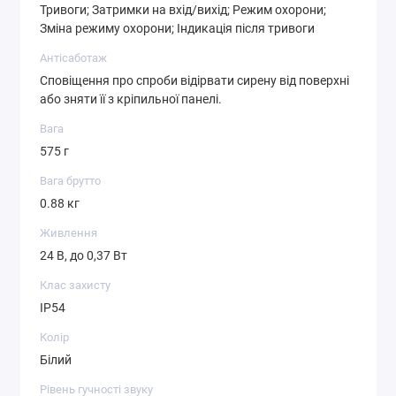
Тривоги; Затримки на вхід/вихід; Режим охорони;
Зміна режиму охорони; Індикація після тривоги
Антісаботаж
Сповіщення про спроби відірвати сирену від поверхні
або зняти її з кріпильної панелі.
Вага
575 г
Вага брутто
0.88 кг
Живлення
24 В, до 0,37 Вт
Клас захисту
IP54
Колір
Білий
Рівень гучності звуку