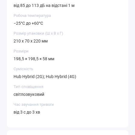
від 85 до 113 дБ на відстані 1 м
Робоча температура
−25°C до +60°C
Розмір упаковки (Ш х В х Г)
210 x 70 x 220 мм
Розміри
198,5 × 198,5 × 58 мм
Сумісність
Hub Hybrid (2G); Hub Hybrid (4G)
Тип сповіщення
світлозвуковий
Час звучання тривоги
від 3 с до 3 хв