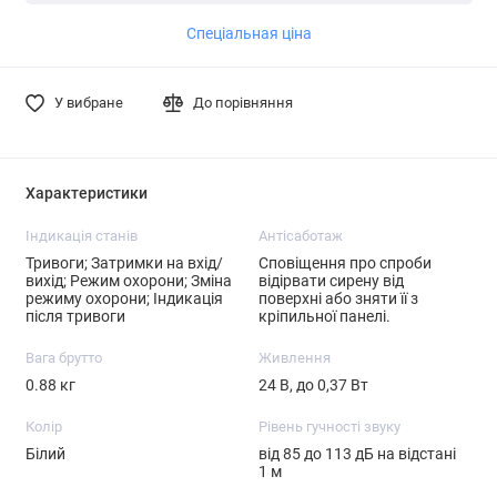
Спеціальная ціна
У вибране
До порівняння
Характеристики
Індикація станів
Антісаботаж
Тривоги; Затримки на вхід/
Сповіщення про спроби
вихід; Режим охорони; Зміна
відірвати сирену від
режиму охорони; Індикація
поверхні або зняти її з
після тривоги
кріпильної панелі.
Вага брутто
Живлення
0.88 кг
24 В, до 0,37 Вт
Колір
Рівень гучності звуку
Білий
від 85 до 113 дБ на відстані
1 м