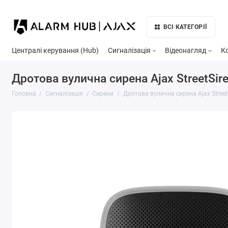
ВСІ КАТЕГОРІЇ
Централі керування (Hub)
Сигналізація
Відеонагляд
К
Дротова вулична сирена Ajax StreetSire
Головна
Сигналізація
Сирени
Дротова вулична сирена Ajax Street