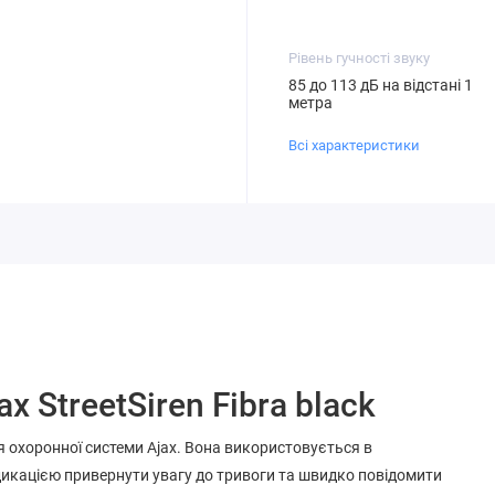
Рівень гучності звуку
85 до 113 дБ на відстані 1
метра
Всі характеристики
 StreetSiren Fibra black
для охоронної системи Ajax. Вона використовується в
ндикацією привернути увагу до тривоги та швидко повідомити