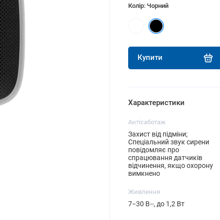
Колір: Чорний
Купити
Характеристики
Антісаботаж
Захист від підміни;
Спеціальний звук сирени
повідомляє про
спрацювання датчиків
відчинення, якщо охорону
вимкнено
Живлення
7−30 В⎓, до 1,2 Вт