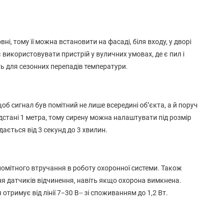
вні, тому її можна встановити на фасаді, біля входу, у дворі
 використовувати пристрій у вуличних умовах, де є пил і
ть для сезонних перепадів температури.
 щоб сигнал був помітний не лише всередині об’єкта, а й поруч
відстані 1 метра, тому сирену можна налаштувати під розмір
ається від 3 секунд до 3 хвилин.
помітного втручання в роботу охоронної системи. Також
я датчиків відчинення, навіть якщо охорона вимкнена.
отримує від лінії 7−30 В⎓ зі споживанням до 1,2 Вт.