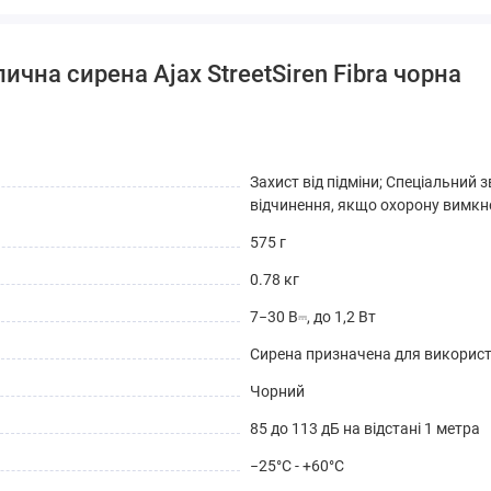
ична сирена Ajax StreetSiren Fibra чорна
Захист від підміни; Спеціальний
відчинення, якщо охорону вимкн
575 г
0.78 кг
7−30 В⎓, до 1,2 Вт
Сирена призначена для використа
Чорний
85 до 113 дБ на відстані 1 метра
−25°C - +60°C