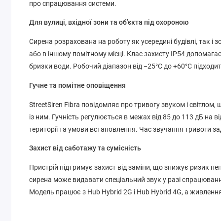
про спрацювання системи.
Для вулиці, вхідної зони та об’єкта під охороною
Сирена розрахована на роботу як усередині будівлі, так і зо
або в іншому помітному місці. Клас захисту IP54 допомагає
бризки води. Робочий діапазон від −25°C до +60°C підходи
Гучне та помітне оповіщення
StreetSiren Fibra повідомляє про тривогу звуком і світлом,
із ним. Гучність регулюється в межах від 85 до 113 дБ на 
території та умови встановлення. Час звучання тривоги зад
Захист від саботажу та сумісність
Пристрій підтримує захист від заміни, що знижує ризик не
сирена може видавати спеціальний звук у разі спрацюванн
Модель працює з Hub Hybrid 2G і Hub Hybrid 4G, а живлення 