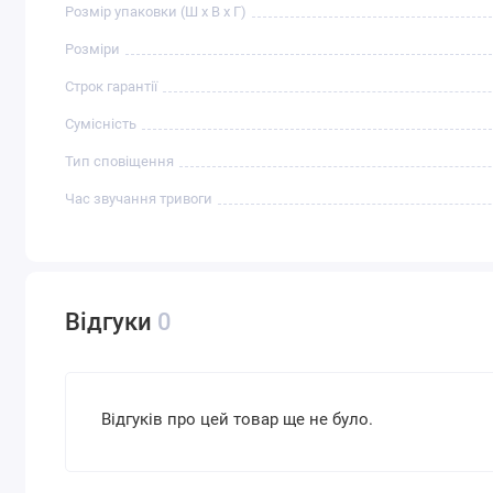
Розмір упаковки (Ш х В х Г)
Розміри
Строк гарантії
Сумісність
Тип сповіщення
Час звучання тривоги
Відгуки
0
Відгуків про цей товар ще не було.