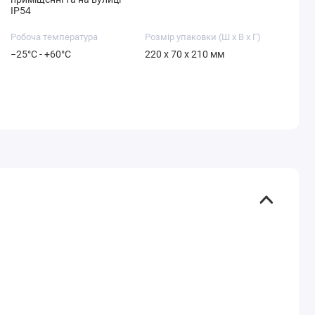
IP54
Робоча температура
Розмір упаковки (Ш х В х Г)
−25°C - +60°C
220 x 70 x 210 мм