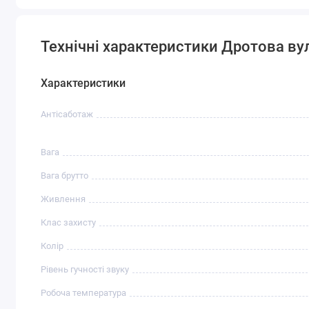
Технічні характеристики Дротова вул
Характеристики
Антісаботаж
Вага
Вага брутто
Живлення
Клас захисту
Колір
Рівень гучності звуку
Робоча температура