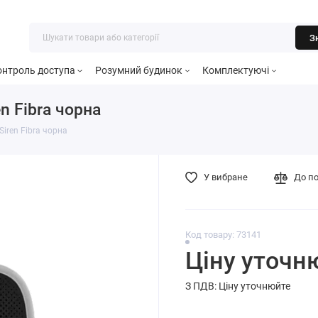
З
онтроль доступа
Розумний будинок
Комплектуючі
n Fibra чорна
Siren Fibra чорна
У вибране
До п
Код товару: 73141
Ціну уточн
З ПДВ: Ціну уточнюйте