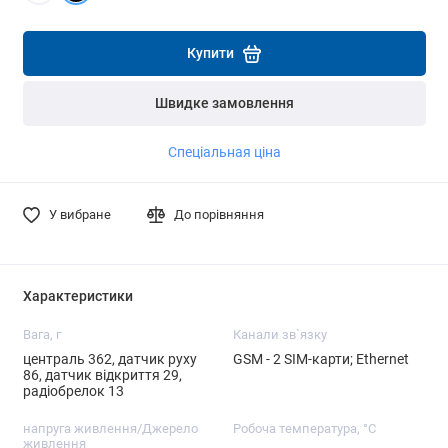
Детальніше
Детальніше
Купити
Швидке замовлення
Спеціальная ціна
У вибране
До порівняння
Характеристики
Вага, г
Канали зв`язку
централь 362, датчик руху
GSM - 2 SIM-карти; Ethernet
86, датчик відкриття 29,
радіобрелок 13
напруга живлення/Джерело
Робоча температура, °C
живлення