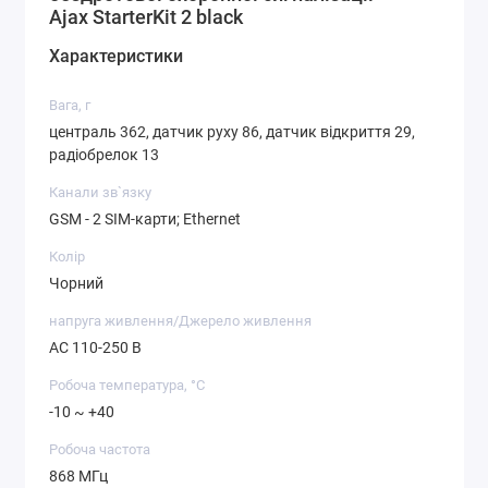
Ajax StarterKit 2 black
Характеристики
Вага, г
централь 362, датчик руху 86, датчик відкриття 29,
радіобрелок 13
Канали зв`язку
GSM - 2 SIM-карти; Ethernet
Колір
Чорний
напруга живлення/Джерело живлення
AC 110-250 В
Робоча температура, °C
-10 ~ +40
Робоча частота
868 МГц