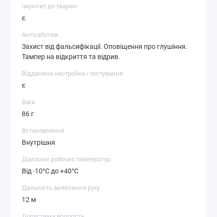
Імунітет до тварин
є
Антісаботаж
Захист від фальсифікації. Оповіщення про глушіння.
Тампер на відкриття та відрив.
Віддалена настройка і тестування
є
Вага
86 г
Встановлення
Внутрішня
Діапазон робочих температур
Від -10°С до +40°С
Дальність виявлення руху
12 м
Допустима вологість