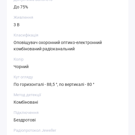
До 75%
Живлення
3 В
Класифікація
Оповіщувач охоронний оптико-електронний
комбінований радіоканальний
Колір
Чорний
Кут огляду
По горизонталі - 88,5 °, по вертикалі - 80 °
Метод детекції
Комбіновані
Підключення
Бездротові
Радіопротокол Jeweller