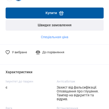
Детальніше
Детальніше
Купити
Швидке замовлення
Спеціальная ціна
У вибране
До порівняння
Характеристики
Імунітет до тварин
Антісаботаж
є
Захист від фальсифікації.
Оповіщення про глушіння.
Тампер на відкриття та
відрив.
Вага
Встановлення