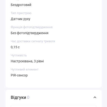
Бездротовий
Тип пристрою
Датчик руху
Функція фотопідтвердження
Без фотопідтвердження
Час доставки сигналу тривоги
0,15 с
Чутливість
Настроювана, 3 рівні
Чутливий елемент
PIR-сенсор
Відгуки
0