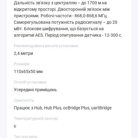
Дальність зв'язку з централлю – до 1700 м на
відкритому просторі. Двосторонній зв'язок між
пристроями. Робочі частоти - 868,0-868,6 МГц.
Саморегульована потужність радіосигналу – до 20
мВт. Блокове шифрування, що базується на
алгоритмі AES. Період опитування датчика - 12-300 с.
Рекомендована висота установки
2,4 метри
Розміри
110x65x50 мм
Спосіб установки
Усередині приміщень
Сумісність
Працює з Hub, Hub Plus, ocBridge Plus, uartBridge
Температурний сенсор
є
Тип датчика