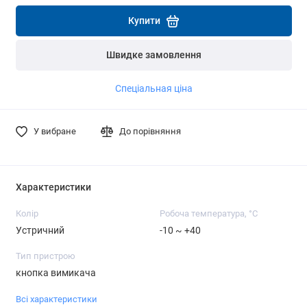
Детальніше
Детальніше
Купити
Швидке замовлення
Спеціальная ціна
У вибране
До порівняння
Характеристики
Колір
Робоча температура, °C
Устричний
-10 ~ +40
Тип пристрою
кнопка вимикача
Всі характеристики