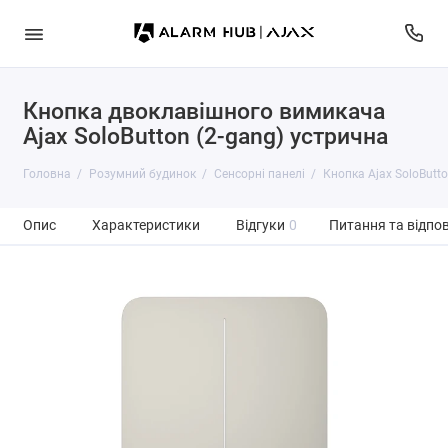
Кнопка двоклавішного вимикача
Ajax SoloButton (2-gang) устрична
Головна
Розумний будинок
Сенсорні панелі
Кнопка Ajax SoloButto
Опис
Характеристики
Відгуки
0
Питання та відпов