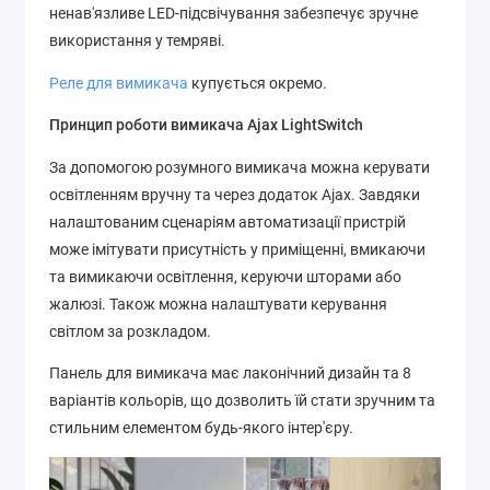
ненав'язливе LED-підсвічування забезпечує зручне
використання у темряві.
Реле для вимикача
купується окремо.
Принцип роботи вимикача Ajax LightSwitch
За допомогою розумного вимикача можна керувати
освітленням вручну та через додаток Ajax. Завдяки
налаштованим сценаріям автоматизації пристрій
може імітувати присутність у приміщенні, вмикаючи
та вимикаючи освітлення, керуючи шторами або
жалюзі. Також можна налаштувати керування
світлом за розкладом.
Панель для вимикача має лаконічний дизайн та 8
варіантів кольорів, що дозволить їй стати зручним та
стильним елементом будь-якого інтер'єру.