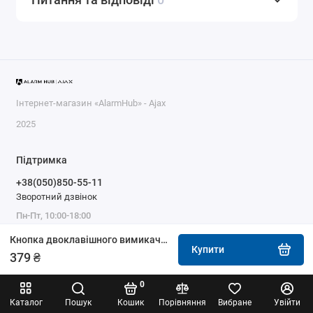
Інтернет-магазин «AlarmHub» - Ajax
2025
Підтримка
+38(050)850-55-11
Зворотний дзвінок
Пн-Пт, 10:00-18:00
Кнопка двоклавішного вимикача Ajax SoloButton (2-gang) устрична
Купити
379 ₴
0
Каталог
Пошук
Кошик
Порівняння
Вибране
Увійти