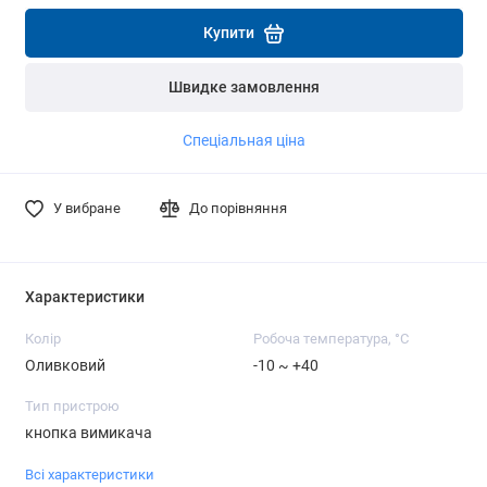
Детальніше
Детальніше
Купити
Швидке замовлення
Спеціальная ціна
У вибране
До порівняння
Характеристики
Колір
Робоча температура, °C
Оливковий
-10 ~ +40
Тип пристрою
кнопка вимикача
Всі характеристики