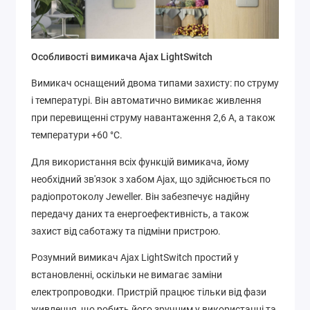
Особливості вимикача Ajax LightSwitch
Вимикач оснащений двома типами захисту: по струму
і температурі. Він автоматично вимикає живлення
при перевищенні струму навантаження 2,6 А, а також
температури +60 °C.
Для використання всіх функцій вимикача, йому
необхідний зв'язок з хабом Ajax, що здійснюється по
радіопротоколу Jeweller. Він забезпечує надійну
передачу даних та енергоефективність, а також
захист від саботажу та підміни пристрою.
Розумний вимикач Ajax LightSwitch простий у
встановленні, оскільки не вимагає заміни
електропроводки. Пристрій працює тільки від фази
живлення, що робить його зручним у використанні та