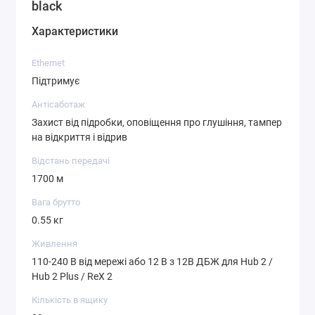
black
Характеристики
Ethernet
Підтримує
Антісаботаж
Захист від підробки, оповіщення про глушіння, тампер
на відкриття і відрив
Відстань передачі
1700 м
Вага брутто
0.55 кг
Живлення
110-240 В від мережі або 12 В з 12В ДБЖ для Hub 2 /
Hub 2 Plus / ReX 2
Кількість в ящику