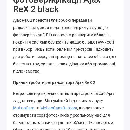
ReX 2 black
Ajax ReX 2 представляє собою передавач
радіосигналу, який додатково підтримує функцію
фотоверифікації. Він дозволяє розширити область
покриття системи безпеки та надає більше гнучкості
при виборі місць встановлення пристроїв. Підходить
для роботи всередині приміщень на таких об'єктах, як
бізнес-центри, склади, великі ділянки або промислові
підприємства.
Принцип роботи ретранслятора Ajax ReX 2
Ретранслятор передає сигнали пристроїв на хаб Ajax
за долі секунди. Він сумісний із датчиками руху
MotionCam
та
MotionCam Outdoor
, що дозволяє
отримувати серії фотознімків у реальному часі для
більш точної оцінки ситуації на об'єкті. Перше фото з
місця події доступне вже за 10 секунд, що значно