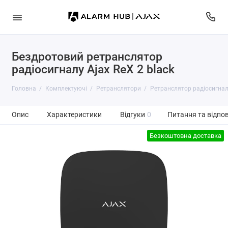
Бездротовий ретранслятор
радіосигналу Ajax ReX 2 black
Головна
Комплектуючі
Ретранслятори
Ретранслятор радіосигнал
Опис
Характеристики
Відгуки
0
Питання та відпов
Безкоштовна доставка