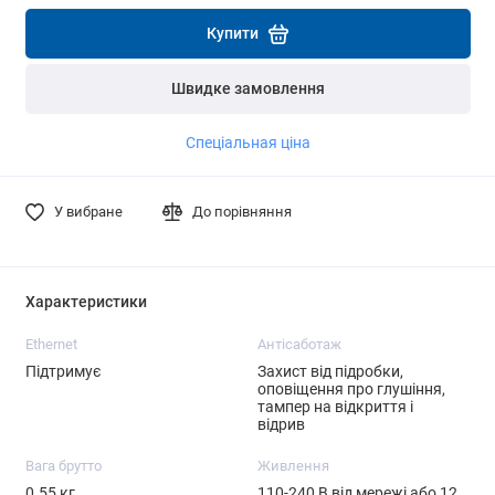
Детальніше
Детальніше
Купити
Швидке замовлення
Спеціальная ціна
У вибране
До порівняння
Характеристики
Ethernet
Антісаботаж
Підтримує
Захист від підробки,
оповіщення про глушіння,
тампер на відкриття і
відрив
Вага брутто
Живлення
0.55 кг
110-240 В від мережі або 12