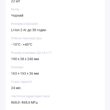
22 шт
Колір
Чорний
Резервна батарея
Li-Ion 2 Аг до 38 годин
Робоча температура
−10°С - +40°С
Розмір упаковки (Ш х В х Г)
190 x 38 x 240 мм
Розміри
163 × 163 × 36 мм
Строк гарантії
24 міс.
Частотна характеристика
868,0−868,6 МГц