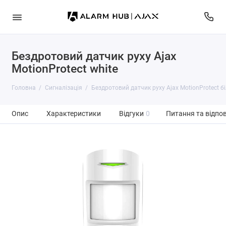
Бездротовий датчик руху Ajax
MotionProtect white
Головна
Сигналізація
Бездротовий датчик руху Ajax MotionProtect б
Опис
Характеристики
Відгуки
0
Питання та відпов