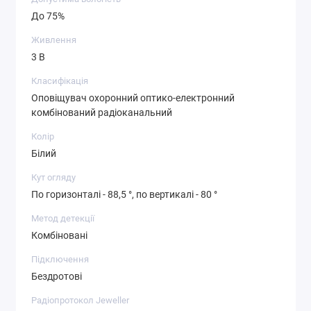
До 75%
Живлення
3 В
Класифікація
Оповіщувач охоронний оптико-електронний
комбінований радіоканальний
Колір
Білий
Кут огляду
По горизонталі - 88,5 °, по вертикалі - 80 °
Метод детекції
Комбіновані
Підключення
Бездротові
Радіопротокол Jeweller