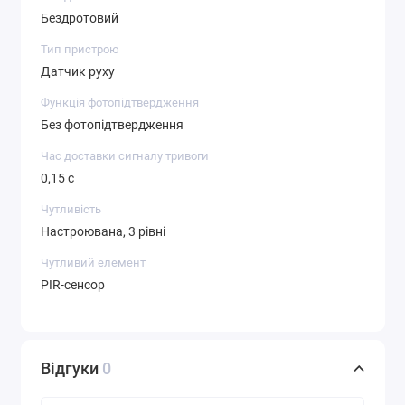
Бездротовий
Тип пристрою
Датчик руху
Функція фотопідтвердження
Без фотопідтвердження
Час доставки сигналу тривоги
0,15 с
Чутливість
Настроювана, 3 рівні
Чутливий елемент
PIR-сенсор
Відгуки
0