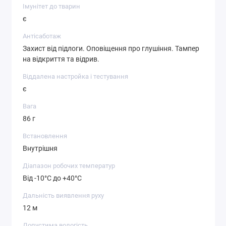
Імунітет до тварин
є
Антісаботаж
Захист від підлоги. Оповіщення про глушіння. Тампер
на відкриття та відрив.
Віддалена настройка і тестування
є
Вага
86 г
Встановлення
Внутрішня
Діапазон робочих температур
Від -10°С до +40°С
Дальність виявлення руху
12 м
Допустима вологість