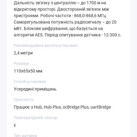
Дальність зв'язку з централлю – до 1700 м на
відкритому просторі. Двосторонній зв'язок між
пристроями. Робочі частоти - 868,0-868,6 МГц.
Саморегульована потужність радіосигналу – до 20
мВт. Блокове шифрування, що базується на
алгоритмі AES. Період опитування датчика - 12-300 с.
Рекомендована висота установки
2,4 метри
Розміри
110x65x50 мм
Спосіб установки
Усередині приміщень
Сумісність
Працює з Hub, Hub Plus, ocBridge Plus, uartBridge
Температурний сенсор
є
Тип датчика