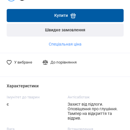
Детальніше
Детальніше
Купити
Швидке замовлення
Спеціальная ціна
У вибране
До порівняння
Характеристики
Імунітет до тварин
Антісаботаж
є
Захист від підлоги.
Оповіщення про глушіння.
Тампер на відкриття та
відрив.
Вага
Встановлення