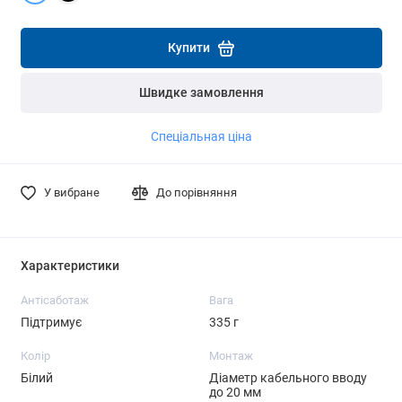
Детальніше
Детальніше
Купити
Швидке замовлення
Спеціальная ціна
У вибране
До порівняння
Характеристики
Антісаботаж
Вага
Підтримує
335 г
Колір
Монтаж
Білий
Діаметр кабельного вводу
до 20 мм