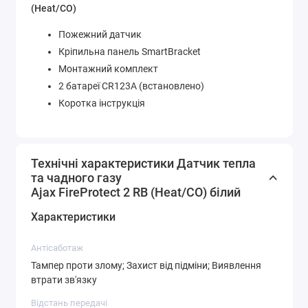
(Heat/CO)
Пожежний датчик
Кріпильна панель SmartBracket
Монтажний комплект
2 батареї CR123A (встановлено)
Коротка інструкція
Технічні характеристики Датчик тепла
та чадного газу
Ajax FireProtect 2 RB (Heat/CO) білий
Характеристики
Антісаботаж
Тампер проти злому; Захист від підміни; Виявлення
втрати зв'язку
Відстань передачі