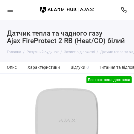
Датчик тепла та чадного газу
Ajax FireProtect 2 RB (Heat/CO) білий
Головна
Розумний будинок
Захист від пожежі
Датчик тепла та чад
Опис
Характеристики
Відгуки
0
Питання та відпов
Безкоштовна доставка