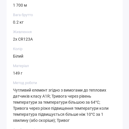
1 700 м
Вага брутто
0.2 кг
Живлення
2х CR123A
Колір
Білий
Матеріал
149 г
Метод роботи
Чутливий елемент згідно з вимогами до теплових
датчиків класу A1R; Тривога через рівень
температури за температури більшою за 64°C;
Тривога через різке підвищення температури коли
температура підвищується більше ніж 10°C за 1
хвилину (або скоріше); Тривог