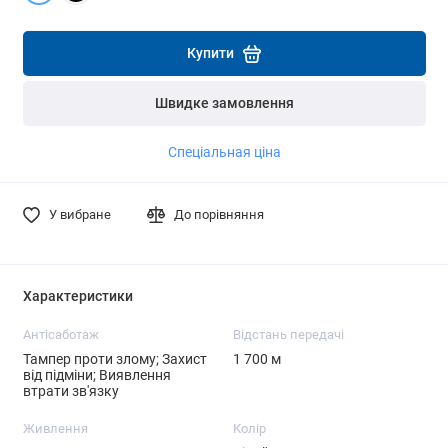
Детальніше
Детальніше
Купити
Швидке замовлення
Спеціальная ціна
У вибране
До порівняння
Характеристики
Антісаботаж
Відстань передачі
Тампер проти злому; Захист
1 700 м
від підміни; Виявлення
втрати зв'язку
Живлення
Колір