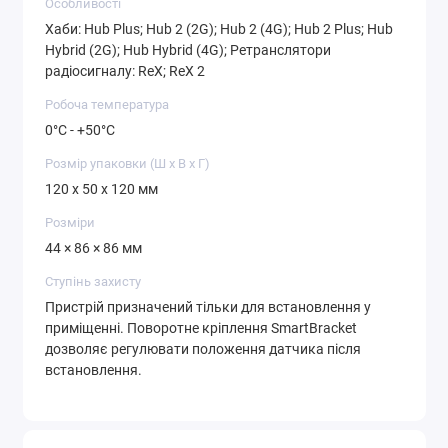
Особливості
Хаби: Hub Plus; Hub 2 (2G); Hub 2 (4G); Hub 2 Plus; Hub
Hybrid (2G); Hub Hybrid (4G); Ретранслятори
радіосигналу: ReX; ReX 2
Робоча температура
0°С - +50°С
Розмір упаковки (Ш х В х Г)
120 x 50 x 120 мм
Розміри
44 × 86 × 86 мм
Ступінь захисту
Пристрій призначений тільки для встановлення у
приміщенні. Поворотне кріплення SmartBracket
дозволяє регулювати положення датчика після
встановлення.