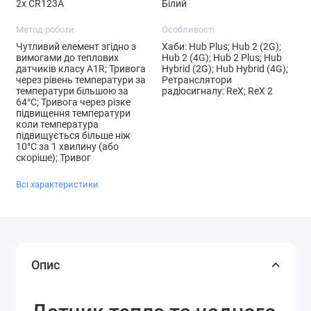
2х CR123A
Білий
Метод роботи
Особливості
Чутливий елемент згідно з
Хаби: Hub Plus; Hub 2 (2G);
вимогами до теплових
Hub 2 (4G); Hub 2 Plus; Hub
датчиків класу A1R; Тривога
Hybrid (2G); Hub Hybrid (4G);
через рівень температури за
Ретранслятори
температури більшою за
радіосигналу: ReX; ReX 2
64°C; Тривога через різке
підвищення температури
коли температура
підвищується більше ніж
10°C за 1 хвилину (або
скоріше); Тривог
Всі характеристики
Опис