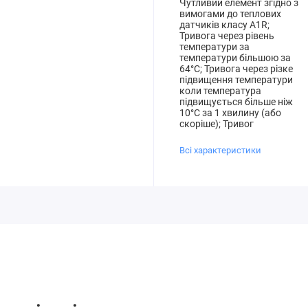
Чутливий елемент згідно з
вимогами до теплових
датчиків класу A1R;
Тривога через рівень
температури за
температури більшою за
64°C; Тривога через різке
підвищення температури
коли температура
підвищується більше ніж
10°C за 1 хвилину (або
скоріше); Тривог
Всі характеристики