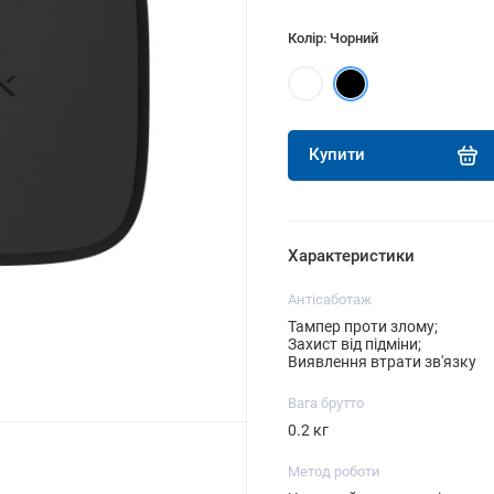
Колір: Чорний
Купити
Характеристики
Антісаботаж
Тампер проти злому;
Захист від підміни;
Виявлення втрати зв'язку
Вага брутто
0.2 кг
Метод роботи