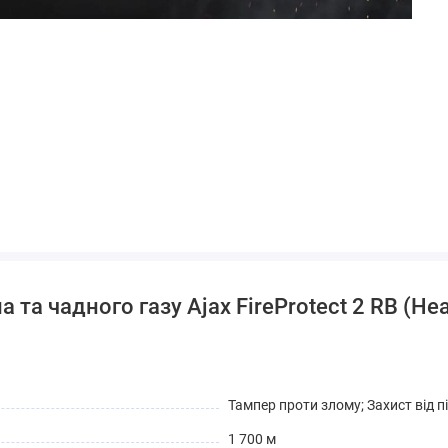
 та чадного газу Ajax FireProtect 2 RB (He
Тампер проти злому; Захист від п
1 700 м