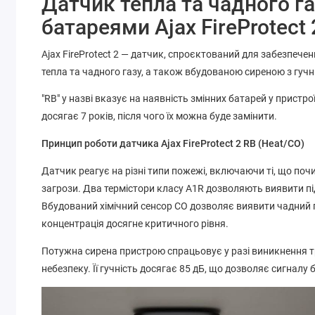
Датчик тепла та чадного га
батареями
Ajax FireProtect
Ajax FireProtect 2 — датчик, спроєктований для забезпеч
тепла та чадного газу, а також вбудованою сиреною з гучн
"RB" у назві вказує на наявність змінних батарей у пристр
досягає 7 років, після чого їх можна буде замінити.
Принцип роботи датчика Ajax FireProtect 2 RB (Heat/CO)
Датчик реагує на різні типи пожежі, включаючи ті, що поч
загрози. Два термістори класу A1R дозволяють виявити п
Вбудований хімічний сенсор CO дозволяє виявити чадний г
концентрація досягне критичного рівня.
Потужна сирена пристрою спрацьовує у разі виникнення 
небезпеку. Її гучність досягає 85 дБ, що дозволяє сигналу б