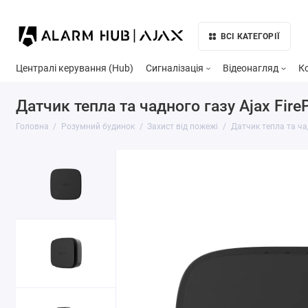
ВСІ КАТЕГОРІЇ
Централі керування (Hub)
Сигналізація
Відеонагляд
К
Датчик тепла та чадного газу Ajax Fire
Головна
Розумний будинок
Захист від пожежі
Датчик тепла та чад