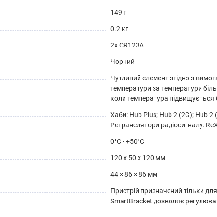
149 г
0.2 кг
2х CR123A
Чорний
Чутливий елемент згідно з вимог
температури за температури біль
коли температура підвищується бі
Хаби: Hub Plus; Hub 2 (2G); Hub 2 (
Ретранслятори радіосигналу: ReX
0°С - +50°С
120 x 50 x 120 мм
44 × 86 × 86 мм
Пристрій призначений тільки для
SmartBracket дозволяє регулюва