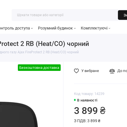
З
онтроль доступа
Розумний будинок
Комплектуючі
Protect 2 RB (Heat/CO) чорний
ного газу Ajax FireProtect 2 RB (Heat/CO) чорний
Безкоштовна доставка
У вибране
До п
Код товару: 14239
В наявності
3 899 ₴
З ПДВ: 3 899 ₴