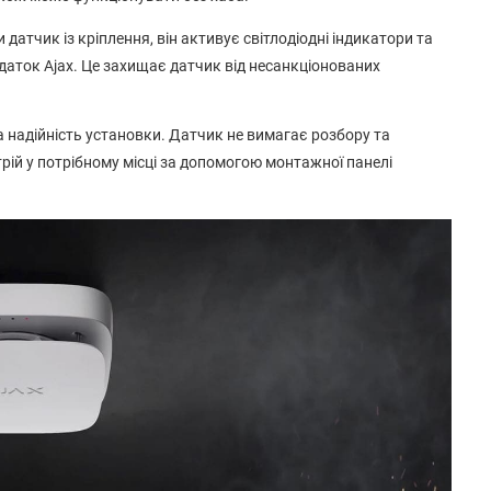
атчик із кріплення, він активує світлодіодні індикатори та
аток Ajax. Це захищає датчик від несанкціонованих
 надійність установки. Датчик не вимагає розбору та
рій у потрібному місці за допомогою монтажної панелі