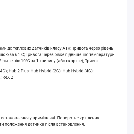
ами до теплових датчиків класу A1R; Тривога через рівень
шою за 64°C; Тривога через різке підвищення температури
льше ніж 10°C за 1 хвилину (або скоріше); Тривог
4G); Hub 2 Plus; Hub Hybrid (2G); Hub Hybrid (4G);
; ReX 2
 встановлення у приміщенні. Поворотне кріплення
ти положення датчика після встановлення.