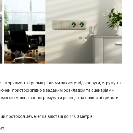
торками та трьома рівнями захисту: від напруги, струму та
ючені пристрої згідно з заданим розкладом та сценаріями
допомогою можна запрограмувати реакцію на пожежні тривоги
й протокол Jeweller на відстані до 1100 метрів.
мо.