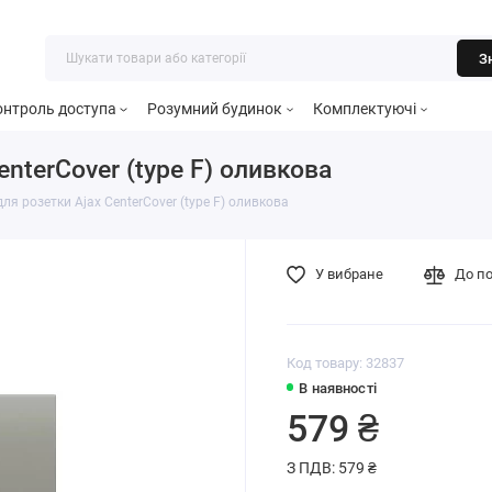
З
онтроль доступа
Розумний будинок
Комплектуючі
nterCover (type F) оливкова
я розетки Ajax CenterCover (type F) оливкова
У вибране
До п
Код товару: 32837
В наявності
579 ₴
З ПДВ: 579 ₴