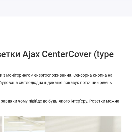
тки Ajax CenterCover (type
тки з моніторингом енергоспоживання. Сенсорна кнопка на
будована світлодіодна індикація показує поточний рівень
 завдяки чому підійде до будь-якого інтер'єру. Розетки можна