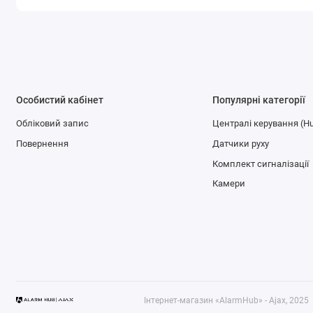
Особистий кабінет
Популярні категорії
Обліковий запис
Централі керування (H
Повернення
Датчики руху
Комплект сигналізації
Камери
Інтернет-магазин «AlarmHub» - Ajax, 2025