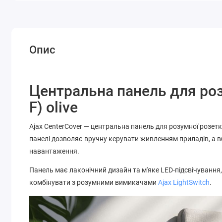
Опис
Центральна панель для розе
F) olive
Ajax CenterCover — центральна панель для розумної розе
панелі дозволяє вручну керувати живленням приладів, а в
навантаження.
Панель має лаконічний дизайн та м'яке LED-підсвічування,
комбінувати з розумними вимикачами
Ajax LightSwitch
.