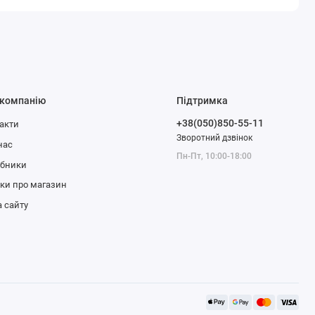
 компанію
Підтримка
+38(050)850-55-11
акти
Зворотний дзвінок
нас
Пн-Пт, 10:00-18:00
обники
уки про магазин
 сайту