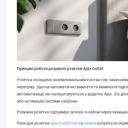
Принцип роботи розумної розетки Ajax Outlet
Розетка оснащена заземлювальним контактом, захисними ш
перегріву. Здатна автоматично вмикати та вимикати підкл
автоматизації, які налаштовуються у додатку Ajax. З їх 
або активацію системи охорони.
Розумна розетка підтримує зв'язок із хабом через захищени
Реле для розетки
Ajax OutletCore
та
рамки
купуються окре