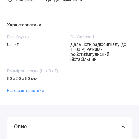
Характеристики
Вага брутто
Особливості
0.1 кг
Дальність радіосигналу: до
1100 м; Режими
роботи:імпульсний,
бістабільний
Розмір упаковки (Ш х В х Г)
80 x 50 x 80 мм
Всі характеристики
Опис