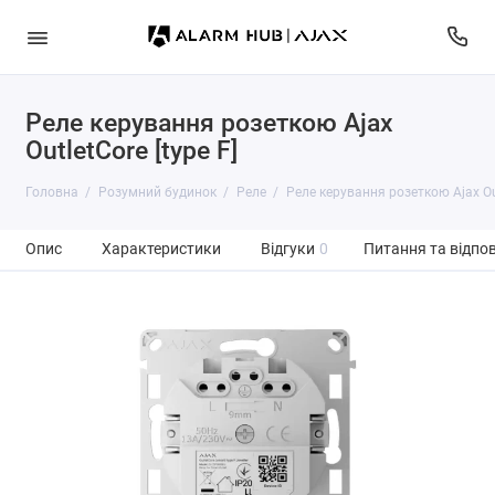
Реле керування розеткою Ajax
OutletCore [type F]
Головна
Розумний будинок
Реле
Реле керування розеткою Ajax Out
Опис
Характеристики
Відгуки
0
Питання та відпов