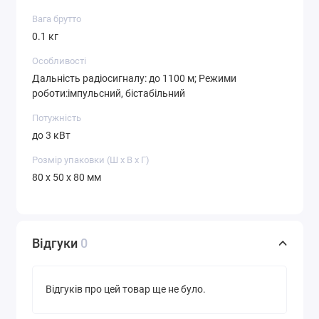
Вага брутто
0.1 кг
Особливості
Дальність радіосигналу: до 1100 м; Режими
роботи:імпульсний, бістабільний
Потужність
до 3 кВт
Розмір упаковки (Ш х В х Г)
80 x 50 x 80 мм
Відгуки
0
Відгуків про цей товар ще не було.