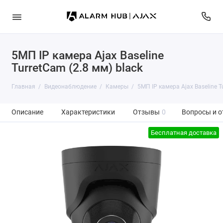
5МП IP камера Ajax Baseline
TurretCam (2.8 мм) black
Главная
Видеонаблюдение
Камеры
5МП IP камера Ajax Baseline T
Описание
Характеристики
Отзывы
0
Вопросы и о
Бесплатная доставка