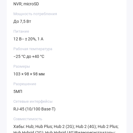
NVR; microSD
Мощность потребления
До 7,5 Вт
Питание
12 В⎓ ± 20%, 1 А
Рабочая температура
−25 °C до +40 °C
Размеры
103 × 98 × 98 мм
Разрешение
5МП
Сетевые интерфейсы
RJ-45 (10/100 Base-T)
Совместимость
Хабы: Hub; Hub Plus; Hub 2 (2G); Hub 2 (4G); Hub 2 Plus;
Hub Hybrid (2G); Hub Hybrid (4G)Видеорегистраторы: