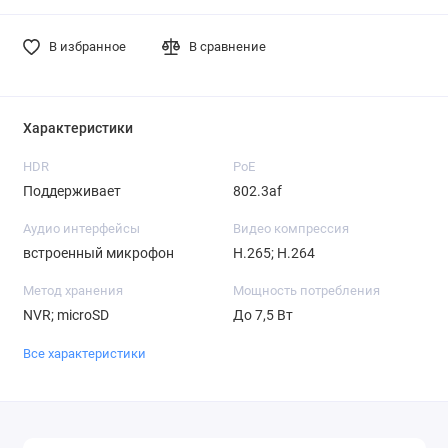
В избранное
В сравнение
Характеристики
HDR
PoE
Поддерживает
802.3af
Аудио интерфейсы
Видео компрессия
встроенный микрофон
H.265; H.264
Метод хранения
Мощность потребления
NVR; microSD
До 7,5 Вт
Все характеристики