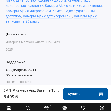
Ajax с дальностью подсветки до 35 м
,
Камеры Ajax с
дальностью подсветки
,
Камеры Ajax с датчиком движения
,
Камеры Ajax с микрофоном
,
Камеры Ajax с удаленным
доступом
,
Камеры Ajax с детектором лиц
,
Камеры Ajax с
записью на SD карту
Интернет-магазин «AlarmHub» - Ajax
2025
Поддержка
+38(050)850-55-11
Обратный звонок
Пн-Пт, 10:00-18:00
5МП IP камера Ajax Baseline TurretCam (2.8 мм) black
Купить
5 499 ₴
0