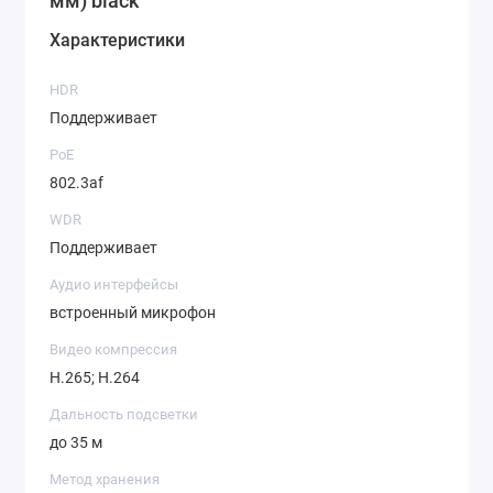
мм) black
Характеристики
HDR
Поддерживает
PoE
802.3af
WDR
Поддерживает
Аудио интерфейсы
встроенный микрофон
Видео компрессия
H.265; H.264
Дальность подсветки
до 35 м
Метод хранения