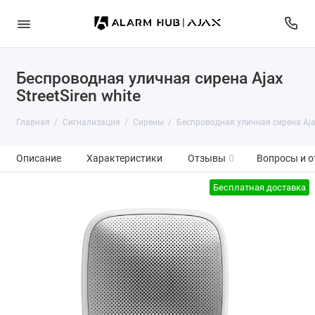
Беспроводная уличная сирена Ajax
StreetSiren white
Главная
Сигнализация
Сирены
Беспроводная уличная сирена Ajax
Описание
Характеристики
Отзывы
0
Вопросы и о
Бесплатная доставка