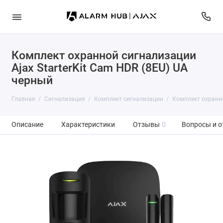
Комплект охранной сигнализации
Ajax StarterKit Cam HDR (8EU) UA
черный
Главная
Сигнализация
Комплект сигнализации
Комплект охранно
Описание
Характеристики
Отзывы
0
Вопросы и о