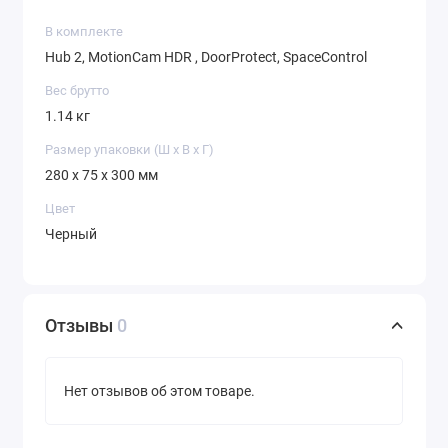
В комплекте
Hub 2, MotionCam HDR , DoorProtect, SpaceControl
Вес брутто
1.14 кг
Размер упаковки (Ш х В х Г)
280 x 75 x 300 мм
Цвет
Черный
Отзывы
0
Нет отзывов об этом товаре.