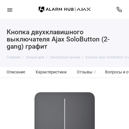
Кнопка двухклавишного
выключателя Ajax SoloButton (2-
gang) графит
Главная
Умный дом
Сенсорные панели
Кнопка Ajax SoloButton (2
Описание
Характеристики
Отзывы
0
Вопросы и о