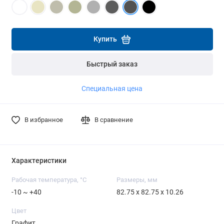
части платежа.
части платежа.
Подробнее
Подробнее
Подробнее
Купить
Быстрый заказ
Специальная цена
В избранное
В сравнение
Характеристики
Рабочая температура, °C
Размеры, мм
-10 ~ +40
82.75 x 82.75 x 10.26
Цвет
Графит