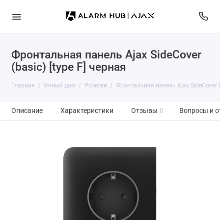
Фронтальная панель Ajax SideCover
(basic) [type F] черная
Главная
Умный дом
Розетки
Фронтальная панель Ajax SideCover (b
Описание
Характеристики
Отзывы
0
Вопросы и о