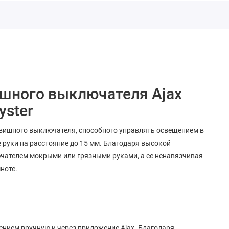
ишного выключателя Ajax
yster
лавишного выключателя, способного управлять освещением в
е руки на расстояние до 15 мм. Благодаря высокой
ючателем мокрыми или грязными руками, а ее ненавязчивая
ноте.
ием вручную и через приложение Ajax. Благодаря