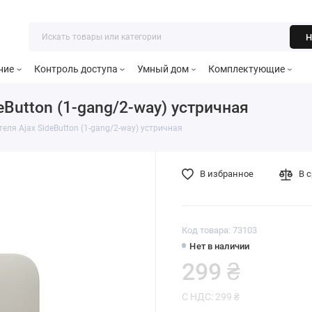
Н
ние
Контроль доступа
Умный дом
Комплектующие
Button (1-gang/2-way) устричная
ля Ajax SideButton (1-gang/2-way) устричная
В избранное
В 
Код товара: 73103
Нет в наличии
299 ₴
С НДС: 299 ₴