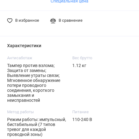
Специальная цена
В избранное
В сравнение
Характеристики
Антисаботаж
Вес брутто
Тампер против взлома;
1.12 кг
Защита от замены;
Выявление утраты связи;
Мгновенное обнаружение
потери проводного
соединения, короткого
замыкания и
неисправностей
Метод работы
Питание
Режим работы: импульсный,
110-240 В
бистабильный (7 типов
тревог для каждой
проводной зоны)