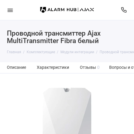
Проводной трансмиттер Ajax
MultiTransmitter Fibra белый
Главная
Комплектующие
Модули интеграции
Проводной трансмитт
Описание
Характеристики
Отзывы
0
Вопросы и о