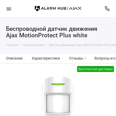
Беспроводной датчик движения
Ajax MotionProtect Plus white
Главная
Сигнализация
Датчик движения Ajax MotionProtect Plus бе
Описание
Характеристики
Отзывы
0
Вопросы и о
Бесплатная доставка