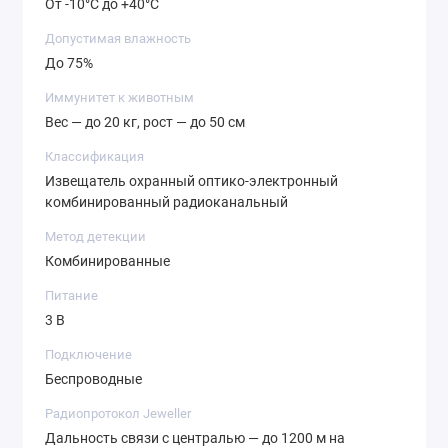
От -10°С до +40°С
Допустимая влажность
До 75%
Иммунитет к животным
Вес — до 20 кг, рост — до 50 см
Классификация
Извещатель охранный оптико-электронный
комбинированный радиоканальный
Метод детекции
Комбинированные
Питание
3 В
Подключение
Беспроводные
Радиопротокол Jeweller
Дальность связи с централью — до 1200 м на