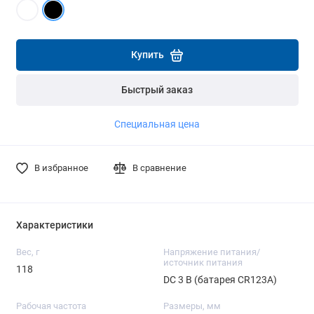
части платежа.
части платежа.
Подробнее
Подробнее
Подробнее
Купить
Быстрый заказ
Специальная цена
В избранное
В сравнение
Характеристики
Вес, г
Напряжение питания/
источник питания
118
DC 3 В (батарея CR123A)
Рабочая частота
Размеры, мм