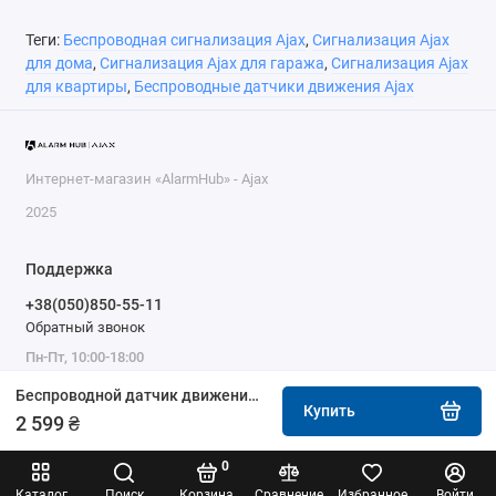
Теги:
Беспроводная сигнализация Ajax
,
Сигнализация Ajax
для дома
,
Сигнализация Ajax для гаража
,
Сигнализация Ajax
для квартиры
,
Беспроводные датчики движения Ajax
Интернет-магазин «AlarmHub» - Ajax
2025
Поддержка
+38(050)850-55-11
Обратный звонок
Пн-Пт, 10:00-18:00
Беспроводной датчик движения типа «штора» Ajax MotionProtect Curtain black
Купить
2 599 ₴
0
Каталог
Поиск
Корзина
Сравнение
Избранное
Войти