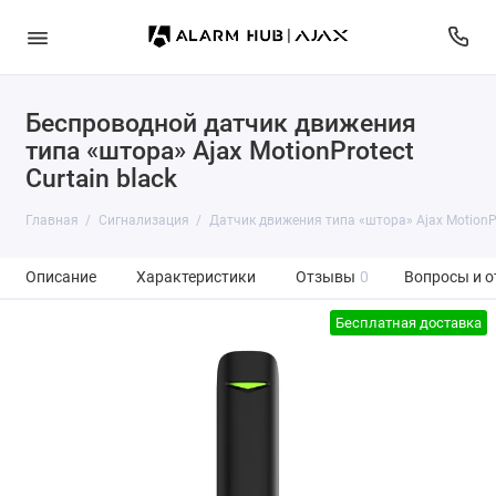
Беспроводной датчик движения
типа «штора» Ajax MotionProtect
Curtain black
Главная
Сигнализация
Датчик движения типа «штора» Ajax MotionPr
Описание
Характеристики
Отзывы
0
Вопросы и о
Бесплатная доставка